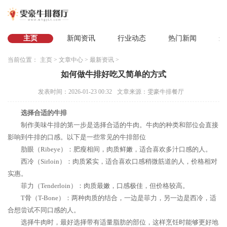
主页
新闻资讯
行业动态
热门新闻
最
当前位置：
主页
>
文章中心
>
最新资讯
>
如何做牛排好吃又简单的方式
发表时间：2026-01-23 00:32
文章来源：雯豪牛排餐厅
选择合适的牛排
制作美味牛排的第一步是选择合适的牛肉。牛肉的种类和部位会直接
影响到牛排的口感。以下是一些常见的牛排部位
肋眼（Ribeye）：肥瘦相间，肉质鲜嫩，适合喜欢多汁口感的人。
西冷（Sirloin）：肉质紧实，适合喜欢口感稍微筋道的人，价格相对
实惠。
菲力（Tenderloin）：肉质最嫩，口感极佳，但价格较高。
T骨（T-Bone）：两种肉质的结合，一边是菲力，另一边是西冷，适
合想尝试不同口感的人。
选择牛肉时，最好选择带有适量脂肪的部位，这样烹饪时能够更好地