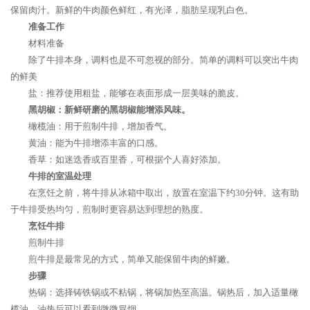
保留肉汁。新鲜的牛肉颜色鲜红，有光泽，脂肪呈现乳白色。
准备工作
材料准备
除了牛排本身，调料也是不可忽视的部分。简单的调料可以突出牛肉
的鲜美
盐：推荐使用粗盐，能够在表面形成一层美味的脆皮。
黑胡椒：新鲜研磨的黑胡椒能增添风味。
橄榄油：用于煎制牛排，增加香气。
黄油：能为牛排增添丰富的口感。
香草：如迷迭香或百里香，可根据个人喜好添加。
牛排的室温处理
在烹饪之前，将牛排从冰箱中取出，放置在室温下约30分钟。这有助
于牛排受热均匀，煎制时更容易达到理想的熟度。
烹饪牛排
煎制牛排
煎牛排是最常见的方式，简单又能保留牛肉的鲜嫩。
步骤
热锅：选择铸铁锅或不粘锅，将锅加热至高温。锅热后，加入适量橄
榄油，油热后可以看到微微冒烟。