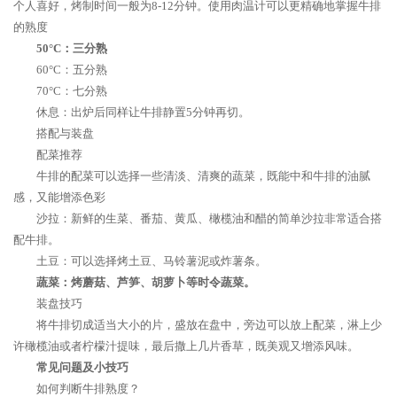
个人喜好，烤制时间一般为8-12分钟。使用肉温计可以更精确地掌握牛排
的熟度
50°C：三分熟
60°C：五分熟
70°C：七分熟
休息：出炉后同样让牛排静置5分钟再切。
搭配与装盘
配菜推荐
牛排的配菜可以选择一些清淡、清爽的蔬菜，既能中和牛排的油腻
感，又能增添色彩
沙拉：新鲜的生菜、番茄、黄瓜、橄榄油和醋的简单沙拉非常适合搭
配牛排。
土豆：可以选择烤土豆、马铃薯泥或炸薯条。
蔬菜：烤蘑菇、芦笋、胡萝卜等时令蔬菜。
装盘技巧
将牛排切成适当大小的片，盛放在盘中，旁边可以放上配菜，淋上少
许橄榄油或者柠檬汁提味，最后撒上几片香草，既美观又增添风味。
常见问题及小技巧
如何判断牛排熟度？