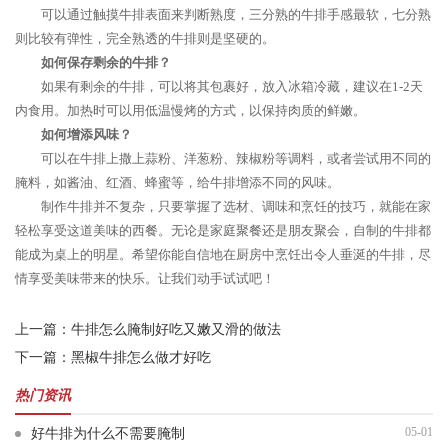
可以通过触摸牛排表面来判断熟度，三分熟的牛排手感最软，七分熟
则比较有弹性，完全熟透的牛排则是坚硬的。
如何保存剩余的牛排？
如果有剩余的牛排，可以将其包裹好，放入冰箱冷藏，建议在1-2天
内食用。加热时可以用低温慢烤的方式，以保持肉质的鲜嫩。
如何增添风味？
可以在牛排上撒上蒜粉、洋葱粉、辣椒粉等调料，或者尝试用不同的
腌料，如酱油、红酒、蜂蜜等，给牛排增添不同的风味。
制作牛排并不复杂，只要掌握了选材、调味和烹饪的技巧，就能在家
轻松享受这道美味的西餐。无论是家庭聚餐还是朋友聚会，自制的牛排都
能成为桌上的明星。希望你能自信地在厨房中烹饪出令人垂涎的牛排，尽
情享受美味带来的快乐。让我们动手试试吧！
上一篇：
牛排怎么腌制好吃又嫩又滑的做法
下一篇：
黑椒牛排怎么做才好吃
热门资讯
05-01
好牛排为什么不需要腌制