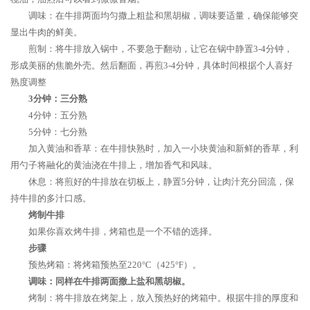
调味：在牛排两面均匀撒上粗盐和黑胡椒，调味要适量，确保能够突
显出牛肉的鲜美。
煎制：将牛排放入锅中，不要急于翻动，让它在锅中静置3-4分钟，
形成美丽的焦脆外壳。然后翻面，再煎3-4分钟，具体时间根据个人喜好
熟度调整
3分钟：三分熟
4分钟：五分熟
5分钟：七分熟
加入黄油和香草：在牛排快熟时，加入一小块黄油和新鲜的香草，利
用勺子将融化的黄油浇在牛排上，增加香气和风味。
休息：将煎好的牛排放在切板上，静置5分钟，让肉汁充分回流，保
持牛排的多汁口感。
烤制牛排
如果你喜欢烤牛排，烤箱也是一个不错的选择。
步骤
预热烤箱：将烤箱预热至220°C（425°F）。
调味：同样在牛排两面撒上盐和黑胡椒。
烤制：将牛排放在烤架上，放入预热好的烤箱中。根据牛排的厚度和